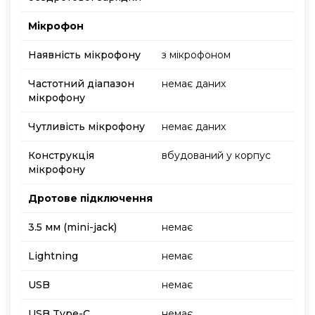
Мікрофон
Наявність мікрофону
з мікрофоном
Частотний діапазон
немає даних
мікрофону
Чутливість мікрофону
немає даних
Конструкція
вбудований у корпус
мікрофону
Дротове підключення
3.5 мм (mini-jack)
немає
Lightning
немає
USB
немає
USB Type-C
немає