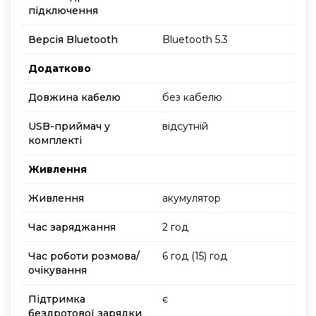
підключення
Версія Bluetooth
Bluetooth 5.3
Додатково
Довжина кабелю
без кабелю
USB-приймач у
відсутній
комплекті
Живлення
Живлення
акумулятор
Час заряджання
2 год
Час роботи розмова/
6 год (15) год
очікування
Підтримка
є
бездротової зарядки