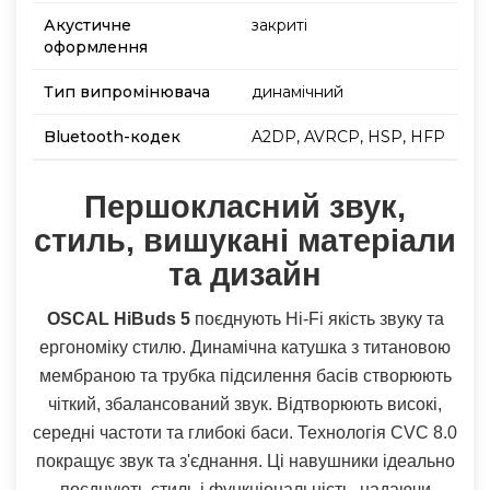
Акустичне
закриті
оформлення
Тип випромінювача
динамічний
Bluetooth-кодек
A2DP, AVRCP, HSP, HFP
Першокласний звук,
стиль, вишукані матеріали
та дизайн
OSCAL HiBuds 5
поєднують Hi-Fi якість звуку та
ергономіку стилю. Динамічна катушка з титановою
мембраною та трубка підсилення басів створюють
чіткий, збалансований звук. Відтворюють високі,
середні частоти та глибокі баси. Технологія CVC 8.0
покращує звук та з'єднання. Ці навушники ідеально
поєднують стиль і функціональність, надаючи