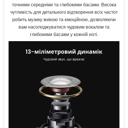
точними середніми та глибокими басами. Висока
чутливість для детального відтворення всіх частот
робить музику живою та емоційною, дозволяючи
вам насолоджуватися чудовим вокалом та
глибокими басами у кожній ноті.